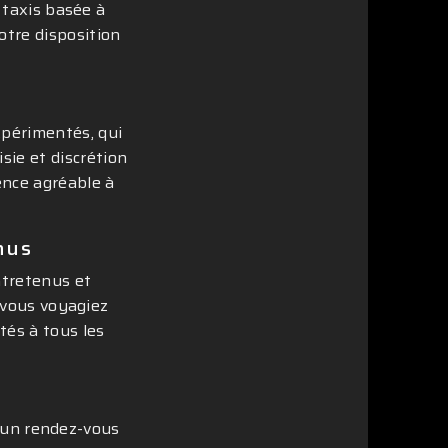
 taxis basée à
otre disposition
xpérimentés, qui
sie et discrétion
ence agréable à
nus
ntretenus et
 vous voyagiez
tés à tous les
à un rendez-vous