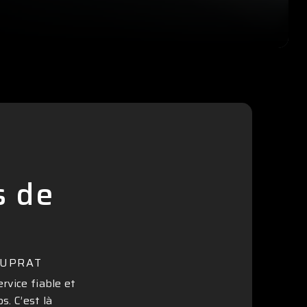
s de
DUPRAT
rvice fiable et
s. C’est là