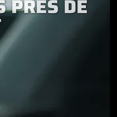
 PRÈS DE
T