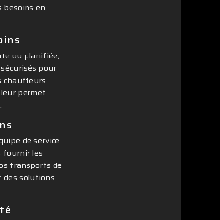
s besoins en
oins
te ou planifiée,
 sécurisés pour
os chauffeurs
 leur permet
.
ins
équipe de service
 fournir les
os transports de
 des solutions
ité