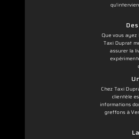
qu’intervie
Des
Que vous ayez b
Taxi Duprat me
assurer la l
expérimenté
Un
Chez Taxi Duprat
clientèle e
informations do
greffons à Ve
La